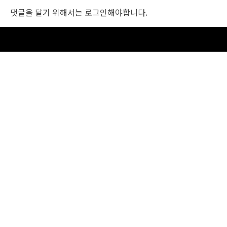
댓글을 달기 위해서는
로그인
해야합니다.
조선비즈 행사 사무국
서울특별시 중구 세종대로 135, 코리아나호텔 5층 (2호선,1호선 시청역 3번출구 /
5호선 광화문역 6번출구)
사업자번호: 104-86-25549 (주)조선비즈
대표: 김영수 | 청소년보호책임자:진교일
TEL. 02-724-6157 | FAX. 02-724-6098
EMAIL : event@chosunbiz.com
FAMILY SITE