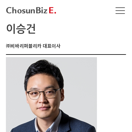
이승건
㈜비바리퍼블리카 대표이사