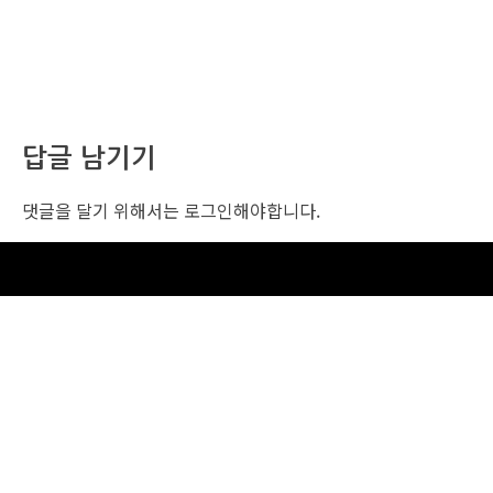
답글 남기기
댓글을 달기 위해서는
로그인
해야합니다.
조선비즈 행사 사무국
서울특별시 중구 세종대로 135, 코리아나호텔 5층 (2호선,1호선 시청역 3번출구 /
5호선 광화문역 6번출구)
사업자번호: 104-86-25549 (주)조선비즈
대표: 김영수 | 청소년보호책임자:진교일
TEL. 02-724-6157 | FAX. 02-724-6098