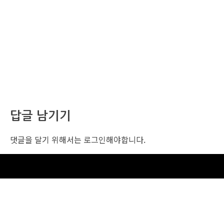
답글 남기기
댓글을 달기 위해서는
로그인
해야합니다.
조선비즈 행사 사무국
서울특별시 중구 세종대로 135, 코리아나호텔 5층 (2호선,1호선 시청역 3번출구 /