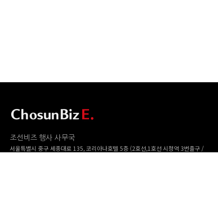
조선비즈 행사 사무국
서울특별시 중구 세종대로 135, 코리아나호텔 5층 (2호선,1호선 시청역 3번출구 /
5호선 광화문역 6번출구)
사업자번호: 104-86-25549 (주)조선비즈
대표: 김영수 | 청소년보호책임자:진교일
TEL. 02-724-6157 | FAX. 02-724-6098
EMAIL : event@chosunbiz.com
FAMILY SITE