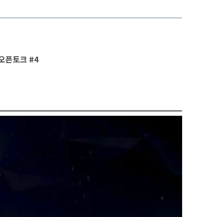
오픈토크 #4