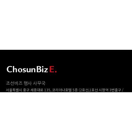
조선비즈 행사 사무국
서울특별시 중구 세종대로 135, 코리아나호텔 5층 (2호선,1호선 시청역 3번출구 /
5호선 광화문역 6번출구)
사업자번호: 104-86-25549 (주)조선비즈
대표: 김영수 | 청소년보호책임자:진교일
TEL. 02-724-6157 | FAX. 02-724-6098
EMAIL : event@chosunbiz.com
FAMILY SITE