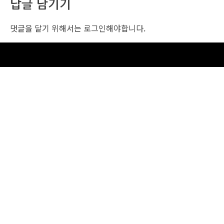
답글 남기기
댓글을 달기 위해서는
로그인
해야합니다.
조선비즈 행사 사무국
서울특별시 중구 세종대로 135, 코리아나호텔 5층 (2호선,1호선 시청역 3번출구 /
5호선 광화문역 6번출구)
사업자번호: 104-86-25549 (주)조선비즈
대표: 김영수 | 청소년보호책임자:진교일
TEL. 02-724-6157 | FAX. 02-724-6098
EMAIL : event@chosunbiz.com
FAMILY SITE