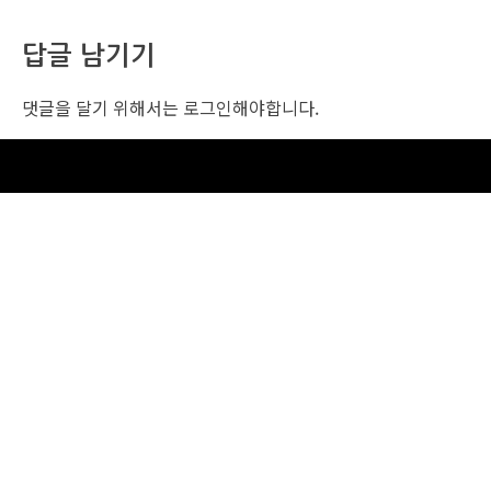
답글 남기기
댓글을 달기 위해서는
로그인
해야합니다.
조선비즈 행사 사무국
서울특별시 중구 세종대로 135, 코리아나호텔 5층 (2호선,1호선 시청역 3번출구 /
5호선 광화문역 6번출구)
사업자번호: 104-86-25549 (주)조선비즈
대표: 김영수 | 청소년보호책임자:진교일
TEL. 02-724-6157 | FAX. 02-724-6098
EMAIL : event@chosunbiz.com
FAMILY SITE