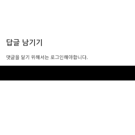
답글 남기기
댓글을 달기 위해서는
로그인
해야합니다.
조선비즈 행사 사무국
서울특별시 중구 세종대로 135, 코리아나호텔 5층 (2호선,1호선 시청역 3번출구 /
5호선 광화문역 6번출구)
사업자번호: 104-86-25549 (주)조선비즈
대표: 김영수 | 청소년보호책임자:진교일
TEL. 02-724-6157 | FAX. 02-724-6098