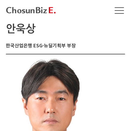
안욱상
한국산업은행 ESG·뉴딜기획부 부장