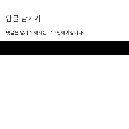
답글 남기기
댓글을 달기 위해서는
로그인
해야합니다.
조선비즈 행사 사무국
서울특별시 중구 세종대로 135, 코리아나호텔 5층 (2호선,1호선 시청역 3번출구 /
5호선 광화문역 6번출구)
사업자번호: 104-86-25549 (주)조선비즈
대표: 김영수 | 청소년보호책임자:진교일
TEL. 02-724-6157 | FAX. 02-724-6098
EMAIL : event@chosunbiz.com
FAMILY SITE