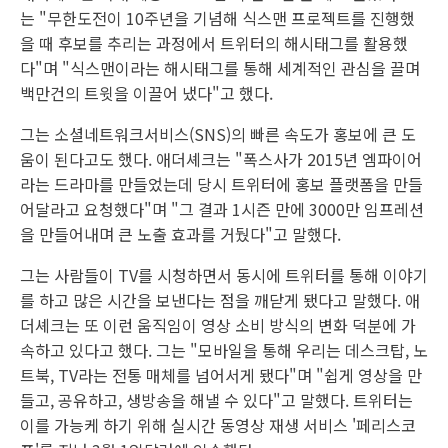
는 "무한도전이 10주년을 기념해 식스맨 프로젝트를 진행했
을 때 후보를 추리는 과정에서 트위터의 해시태그를 활용했
다"며 "식스맨이라는 해시태그를 통해 세계적인 관심을 끌며
백만건의 트윗을 이끌어 냈다"고 했다.
그는 소셜네트워크서비스(SNS)의 빠른 속도가 홍보에 큰 도
움이 된다고도 했다. 애더셰크는 "폭스사가 2015년 엠파이어
라는 드라마를 만들었는데 당시 트위터에 홍보 플랫폼을 만들
어달라고 요청했다"며 "그 결과 1시즌 만에 3000만 임프레션
을 만들어내며 큰 노출 효과를 거뒀다"고 말했다.
그는 사람들이 TV를 시청하면서 동시에 트위터를 통해 이야기
를 하고 많은 시간을 보낸다는 점을 깨닫게 됐다고 말했다. 애
더셰크는 또 이런 움직임이 영상 소비 방식의 변화 덕분에 가
속하고 있다고 했다. 그는 "모바일을 통해 우리는 데스크탑, 노
트북, TV라는 전통 매체를 넘어서게 됐다"며 "쉽게 영상을 만
들고, 공유하고, 생방송을 해낼 수 있다"고 말했다. 트위터는
이를 가능케 하기 위해 실시간 동영상 재생 서비스 '페리스코