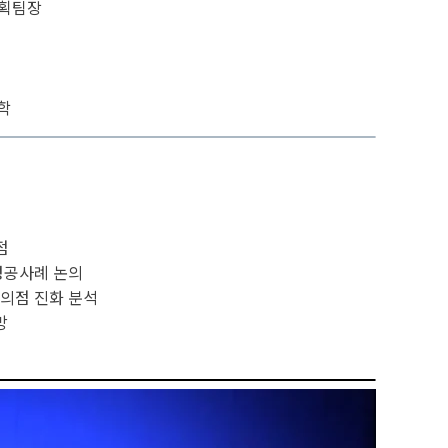
기획팀장
학
점
성공사례 논의
편의점 진화 분석
망