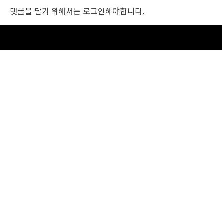
댓글을 달기 위해서는
로그인
해야합니다.
조선비즈 행사 사무국
서울특별시 중구 세종대로 135, 코리아나호텔 5층 (2호선,1호선 시청역 3번출구 /
5호선 광화문역 6번출구)
사업자번호: 104-86-25549 (주)조선비즈
대표: 김영수 | 청소년보호책임자:진교일
TEL. 02-724-6157 | FAX. 02-724-6098
EMAIL : event@chosunbiz.com
FAMILY SITE