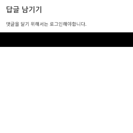
답글 남기기
댓글을 달기 위해서는
로그인
해야합니다.
조선비즈 행사 사무국
서울특별시 중구 세종대로 135, 코리아나호텔 5층 (2호선,1호선 시청역 3번출구 /
5호선 광화문역 6번출구)
사업자번호: 104-86-25549 (주)조선비즈
대표: 김영수 | 청소년보호책임자:진교일
TEL. 02-724-6157 | FAX. 02-724-6098
EMAIL : event@chosunbiz.com
FAMILY SITE