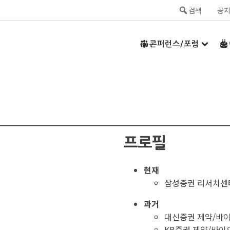
검색
공
콘퍼런스/포럼
프로필
현재
삼성증권 리서치센
과거
대신증권 제약/바
KB증권 제약/바이