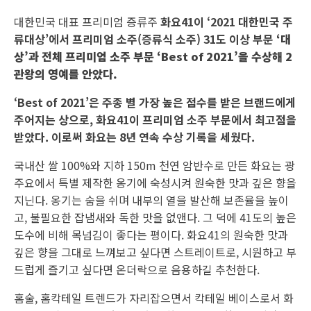
대한민국 대표 프리미엄 증류주
화요41이 ‘2021 대한민국 주
류대상’에서 프리미엄 소주(증류식 소주) 31도 이상 부문
‘대
상’과 전체 프리미엄 소주 부문
‘Best of 2021’을 수상해 2
관왕의 영예를 안았다.
‘Best of 2021’은 주종 별 가장 높은 점수를 받은 브랜드에게
주어지는 상으로, 화요41이 프리미엄 소주 부문에서 최고점을
받았다. 이로써 화요는 8년 연속 수상 기록을 세웠다.
국내산 쌀 100%와 지하 150m 천연 암반수로 만든 화요는 광
주요에서 특별 제작한 옹기에 숙성시켜 원숙한 맛과 깊은 향을
지닌다. 옹기는 숨을 쉬며 내부의 열을 발산해 보존율을 높이
고, 불필요한 잡냄새와 독한 맛을 없앤다. 그 덕에 41도의 높은
도수에 비해 목넘김이 좋다는 평이다. 화요41의 원숙한 맛과
깊은 향을 그대로 느껴보고 싶다면 스트레이트로, 시원하고 부
드럽게 즐기고 싶다면 온더락으로 음용하길 추천한다.
홈술, 홈칵테일 트렌드가 자리잡으면서 칵테일 베이스로서 화