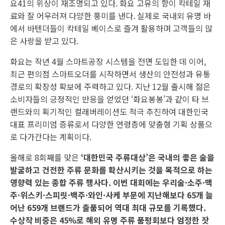
요41의 위상이 재조명되고 있다. 화요 고유의 향이 칵테일 재
료와 잘 어우러져 다양한 풍미를 낸다. 실제로 국내외 유명 바
에서 바텐더들이 칵테일 베이스로 즐겨 활용하며 고객들의 많
은 사랑을 받고 있다.
화요는 작년 4월 스마트공장 시스템을 전면 도입한 데 이어,
최근 편의점 스마트오더를 시작하면서 생산의 안전성과 유통
경로의 확장성 확보에 주력하고 있다. 지난 12월 출시해 젊은
소비자들의 긍정적인 반응을 얻었던 ‘화요봉봉’과 같이 타 브
랜드와의 획기적인 컬래버레이션도 적극 추진하여 대한민국
대표 프리미엄 증류로서 다양한 연령층에 맞춤형 기획 상품으
로 다가간다는 계획이다.
올해로 8회째를 맞은
‘대한민국 주류대상’은 국내의 좋은 술을
발굴하고 건전한 주류 문화를 확산시키는 것을 목적으로 하는
영향력 있는 종합 주류 행사다. 이번 대회에는 우리술·소주·맥
주·위스키·스피릿·백주·와인·사케 부문에 지난해보다 65개 늘
어난 659개 브랜드가 출품되어 역대 최대 규모를 기록했다.
수상작 비중은 45%로 해외 유명 주류 품평회보다 엄정한 잣