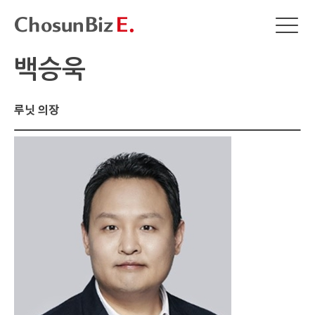
백승욱
루닛 의장