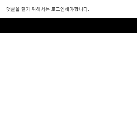
댓글을 달기 위해서는
로그인
해야합니다.
조선비즈 행사 사무국
서울특별시 중구 세종대로 135, 코리아나호텔 5층 (2호선,1호선 시청역 3번출구 /
5호선 광화문역 6번출구)
사업자번호: 104-86-25549 (주)조선비즈
대표: 김영수 | 청소년보호책임자:진교일
TEL. 02-724-6157 | FAX. 02-724-6098
EMAIL : event@chosunbiz.com
FAMILY SITE