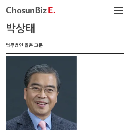
박상태
법무법인 율촌 고문