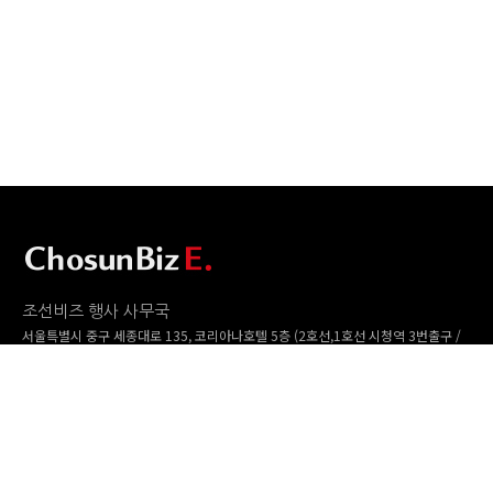
조선비즈 행사 사무국
서울특별시 중구 세종대로 135, 코리아나호텔 5층 (2호선,1호선 시청역 3번출구 /
5호선 광화문역 6번출구)
사업자번호: 104-86-25549 (주)조선비즈
대표: 김영수 | 청소년보호책임자:진교일
TEL. 02-724-6157 | FAX. 02-724-6098
EMAIL : event@chosunbiz.com
FAMILY SITE