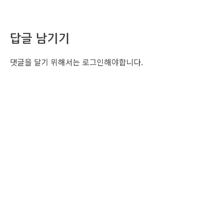
답글 남기기
댓글을 달기 위해서는
로그인
해야합니다.
조선비즈 행사 사무국
서울특별시 중구 세종대로 135, 코리아나호텔 5층 (2호선,1호선 시청역 3번출구 /
5호선 광화문역 6번출구)
사업자번호: 104-86-25549 (주)조선비즈
대표: 김영수 | 청소년보호책임자:진교일
TEL. 02-724-6157 | FAX. 02-724-6098
EMAIL : event@chosunbiz.com
FAMILY SITE