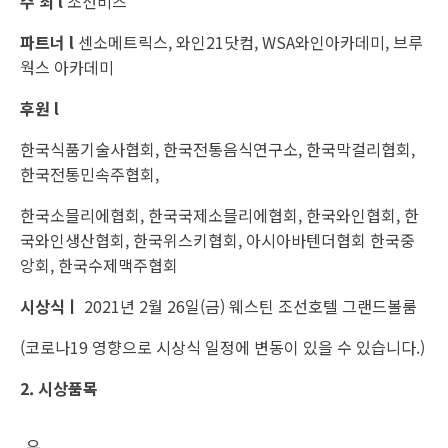
주 최 l
조선비즈
파트너 l
센소메트릭스, 와인21닷컴, WSA와인아카데미, 브루
웍스 아카데미
후원 l
한국식품기술사협회, 한국전통음식연구소, 한국막걸리협회,
한국전통민속주협회,
한국소믈리에협회, 한국국제소믈리에협회, 한국와인협회, 한
국와인생산협회, 한국위스키협회, 아시아바텐더협회 한국중
앙회, 한국수제맥주협회
시상식ㅣ
2021년 2월 26일(금) 웨스틴 조선호텔 그랜드볼룸
(코로나19 영향으로 시상식 일정에 변동이 있을 수 있습니다.)
2. 시상품목
우