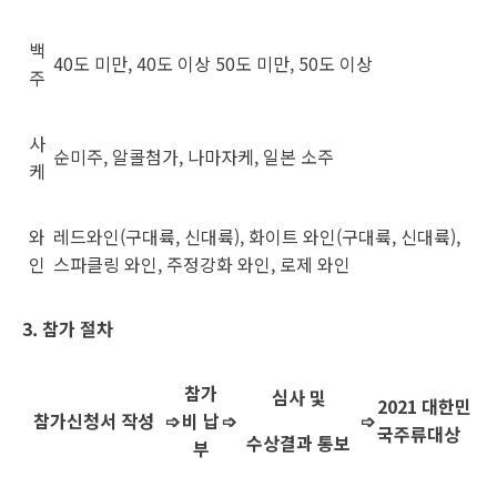
백
40도 미만, 40도 이상 50도 미만, 50도 이상
주
사
순미주, 알콜첨가, 나마자케, 일본 소주
케
와
레드와인(구대륙, 신대륙), 화이트 와인(구대륙, 신대륙),
인
스파클링 와인, 주정강화 와인, 로제 와인
3. 참가 절차
참가
심사 및
2021 대한민
참가신청서 작성
➩
비 납
➩
➩
국주류대상
수상결과 통보
부