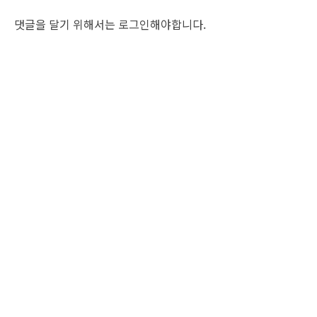
댓글을 달기 위해서는
로그인
해야합니다.
조선비즈 행사 사무국
서울특별시 중구 세종대로 135, 코리아나호텔 5층 (2호선,1호선 시청역 3번출구 /
5호선 광화문역 6번출구)
사업자번호: 104-86-25549 (주)조선비즈
대표: 김영수 | 청소년보호책임자:진교일
TEL. 02-724-6157 | FAX. 02-724-6098
EMAIL : event@chosunbiz.com
FAMILY SITE