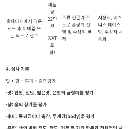
제품
당
주류 전문가 주
시상식, 비즈
22만
홈페이지에서 다운
도로 품평회 진
니스 테이스
원
로드 후 이메일 또
행 및 수상작 결
팅, 수상작 시
는 팩스로 접수
(VAT
정
음회
포
함)
4. 심사 기준
맛 + 향 + 후미 + 종합평가
-맛: 단맛, 신맛, 떫은맛, 쓴맛의 균형미를 평가
-향: 술의 향기를 평가
-후미: 목넘김이나 촉감, 무게감(body)을 평가
-종합: 색의 발현 정도, 탁도, 거품 등 기타 항목과 전체적인 밸