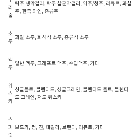
탁주 생막걸리, 탁주 살균막걸리, 약주/청주, 리큐르, 과실
리
주, 한국 와인, 증류주
술
소
과일 소주, 희석식 소주, 증류식 소주
주
맥
일반 맥주, 크래프트 맥주, 수입맥주, 기타
주
위
싱글몰트, 블렌디드, 싱글그레인, 블렌디드 몰트, 블렌디
스
드 그레인, 저도 위스키
키
스
피
보드카, 럼, 진, 테킬라, 브랜디, 리큐르, 기타
릿