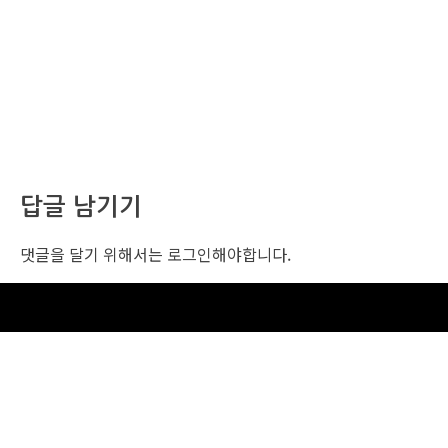
답글 남기기
댓글을 달기 위해서는
로그인
해야합니다.
조선비즈 행사 사무국
서울특별시 중구 세종대로 135, 코리아나호텔 5층 (2호선,1호선 시청역 3번출구 /
5호선 광화문역 6번출구)