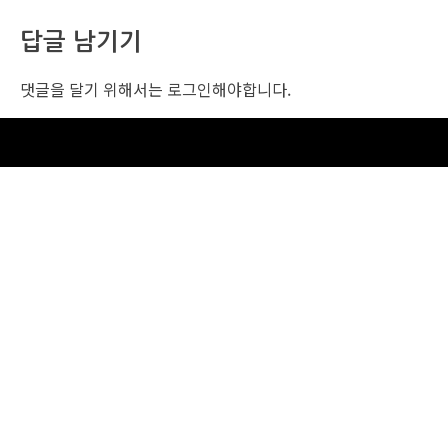
답글 남기기
댓글을 달기 위해서는
로그인
해야합니다.
조선비즈 행사 사무국
서울특별시 중구 세종대로 135, 코리아나호텔 5층 (2호선,1호선 시청역 3번출구 /
5호선 광화문역 6번출구)
사업자번호: 104-86-25549 (주)조선비즈
대표: 김영수 | 청소년보호책임자:진교일
TEL. 02-724-6157 | FAX. 02-724-6098
EMAIL : event@chosunbiz.com
FAMILY SITE