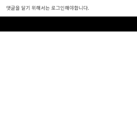
댓글을 달기 위해서는
로그인
해야합니다.
조선비즈 행사 사무국
서울특별시 중구 세종대로 135, 코리아나호텔 5층 (2호선,1호선 시청역 3번출구 /
5호선 광화문역 6번출구)
사업자번호: 104-86-25549 (주)조선비즈
대표: 김영수 | 청소년보호책임자:진교일
TEL. 02-724-6157 | FAX. 02-724-6098
EMAIL : event@chosunbiz.com
FAMILY SITE