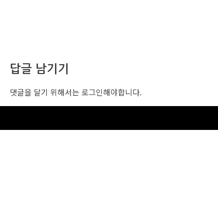
답글 남기기
댓글을 달기 위해서는
로그인
해야합니다.
조선비즈 행사 사무국
서울특별시 중구 세종대로 135, 코리아나호텔 5층 (2호선,1호선 시청역 3번출구 /
5호선 광화문역 6번출구)
사업자번호: 104-86-25549 (주)조선비즈
대표: 김영수 | 청소년보호책임자:진교일
TEL. 02-724-6157 | FAX. 02-724-6098