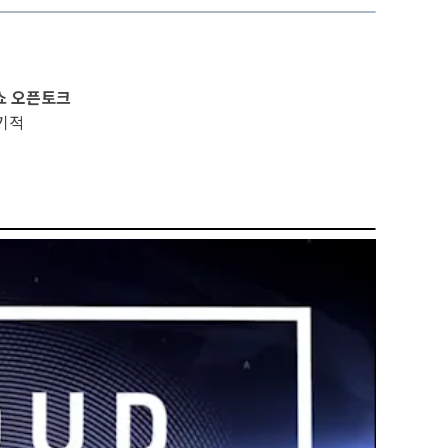
쇼 오픈토크
기적