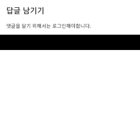
답글 남기기
댓글을 달기 위해서는
로그인
해야합니다.
조선비즈 행사 사무국
서울특별시 중구 세종대로 135, 코리아나호텔 5층 (2호선,1호선 시청역 3번출구 /
5호선 광화문역 6번출구)
사업자번호: 104-86-25549 (주)조선비즈
대표: 김영수 | 청소년보호책임자:진교일
TEL. 02-724-6157 | FAX. 02-724-6098
EMAIL : event@chosunbiz.com
FAMILY SITE