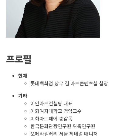
프로필
현재
롯데백화점 상무 겸 아트콘텐츠실 실장
기타
이안아트컨설팅 대표
이화여자대학교 겸임교수
이화아트페어 총감독
한국문화관광연구원 위촉연구원
오페라갤러리 서울 제네럴 매니저