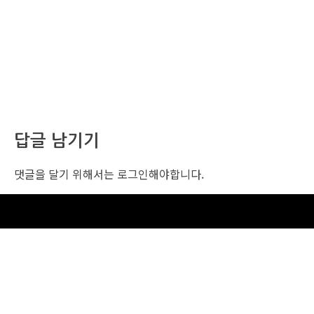
답글 남기기
댓글을 달기 위해서는
로그인
해야합니다.
조선비즈 행사 사무국
서울특별시 중구 세종대로 135, 코리아나호텔 5층 (2호선,1호선 시청역 3번출구 /
5호선 광화문역 6번출구)