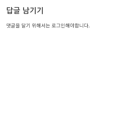
답글 남기기
댓글을 달기 위해서는
로그인
해야합니다.
조선비즈 행사 사무국
서울특별시 중구 세종대로 135, 코리아나호텔 5층 (2호선,1호선 시청역 3번출구 /
5호선 광화문역 6번출구)
사업자번호: 104-86-25549 (주)조선비즈
대표: 김영수 | 청소년보호책임자:진교일
TEL. 02-724-6157 | FAX. 02-724-6098
EMAIL : event@chosunbiz.com
FAMILY SITE