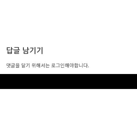
답글 남기기
댓글을 달기 위해서는
로그인
해야합니다.
조선비즈 행사 사무국
서울특별시 중구 세종대로 135, 코리아나호텔 5층 (2호선,1호선 시청역 3번출구 /
5호선 광화문역 6번출구)
사업자번호: 104-86-25549 (주)조선비즈
대표: 김영수 | 청소년보호책임자:진교일