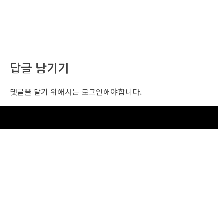
답글 남기기
댓글을 달기 위해서는
로그인
해야합니다.
조선비즈 행사 사무국
서울특별시 중구 세종대로 135, 코리아나호텔 5층 (2호선,1호선 시청역 3번출구 /
5호선 광화문역 6번출구)
사업자번호: 104-86-25549 (주)조선비즈
대표: 김영수 | 청소년보호책임자:진교일
TEL. 02-724-6157 | FAX. 02-724-6098
EMAIL : event@chosunbiz.com