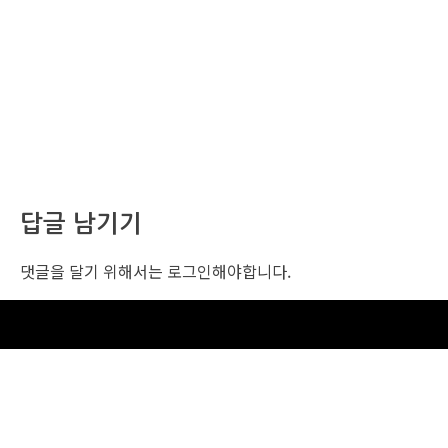
답글 남기기
댓글을 달기 위해서는
로그인
해야합니다.
조선비즈 행사 사무국
서울특별시 중구 세종대로 135, 코리아나호텔 5층 (2호선,1호선 시청역 3번출구 /