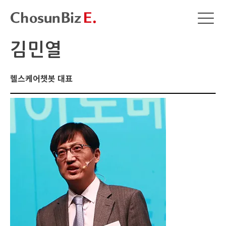
김민열
헬스케어챗봇 대표