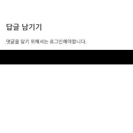
답글 남기기
댓글을 달기 위해서는
로그인
해야합니다.
조선비즈 행사 사무국
서울특별시 중구 세종대로 135, 코리아나호텔 5층 (2호선,1호선 시청역 3번출구 /
5호선 광화문역 6번출구)
사업자번호: 104-86-25549 (주)조선비즈
대표: 김영수 | 청소년보호책임자:진교일
TEL. 02-724-6157 | FAX. 02-724-6098
EMAIL : event@chosunbiz.com
FAMILY SITE