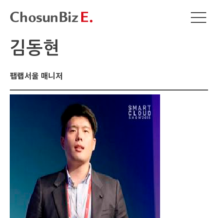
김동현
팹랩서울 매니저