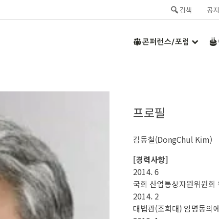
검색
공
콘퍼런스/포럼
프로필
김동철(DongChul Kim)
[경력사항]
2014. 6
국회 산업통상자원위원회 
2014. 2
대법관(조희대) 임명동의