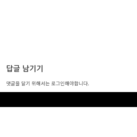
답글 남기기
댓글을 달기 위해서는
로그인
해야합니다.
조선비즈 행사 사무국
서울특별시 중구 세종대로 135, 코리아나호텔 5층 (2호선,1호선 시청역 3번출구 /