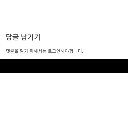
답글 남기기
댓글을 달기 위해서는
로그인
해야합니다.
조선비즈 행사 사무국
서울특별시 중구 세종대로 135, 코리아나호텔 5층 (2호선,1호선 시청역 3번출구 /
5호선 광화문역 6번출구)
사업자번호: 104-86-25549 (주)조선비즈
대표: 김영수 | 청소년보호책임자:진교일
TEL. 02-724-6157 | FAX. 02-724-6098
EMAIL : event@chosunbiz.com