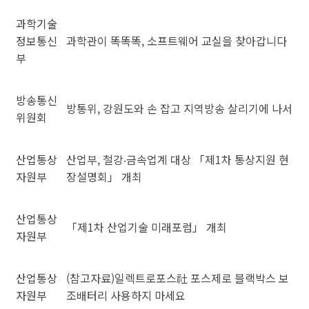
과학기술
정보통신
과학관이 똑똑똑, 소프트웨어 교실을 찾아갑니다
부
방송통신
방통위, 강원도와 손 잡고 지역방송 살리기에 나서
위원회
산업통상
산업부, 철강‧금속업계 대상 「제1차 통상지원 현
자원부
장설명회」 개최
산업통상
「제1차 산업기술 미래포럼」 개최
자원부
산업통상
(참고자료)일렉트로포스社 포스제로 블랙박스 보
자원부
조배터리 사용하지 마세요