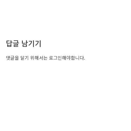
답글 남기기
댓글을 달기 위해서는
로그인
해야합니다.
조선비즈 행사 사무국
서울특별시 중구 세종대로 135, 코리아나호텔 5층 (2호선,1호선 시청역 3번출구 /
5호선 광화문역 6번출구)
사업자번호: 104-86-25549 (주)조선비즈
대표: 김영수 | 청소년보호책임자:진교일
TEL. 02-724-6157 | FAX. 02-724-6098