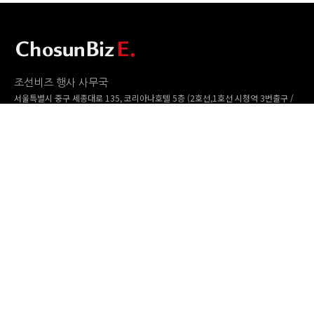
조선비즈 행사 사무국
서울특별시 중구 세종대로 135, 코리아나호텔 5층 (2호선,1호선 시청역 3번출구 /
5호선 광화문역 6번출구)
사업자번호: 104-86-25549 (주)조선비즈
대표: 김영수 | 청소년보호책임자:진교일
TEL. 02-724-6157 | FAX. 02-724-6098
EMAIL : event@chosunbiz.com
FAMILY SITE