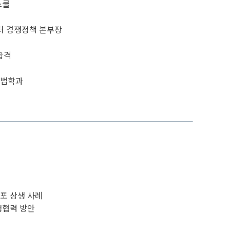
스쿨
터 경쟁정책 본부장
합격
 법학과
포 상생 사례
생협력 방안