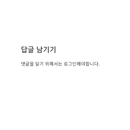
답글 남기기
댓글을 달기 위해서는
로그인
해야합니다.
조선비즈 
서울특별시 중구
사업자번호: 10
대표: 김영수
TEL. 02-724-
EMAIL : eve