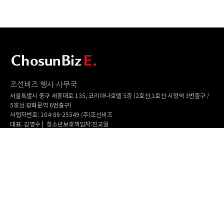
조선비즈 행사 사무국
서울특별시 중구 세종대로 135, 코리아나호텔 5층 (2호선,1호선 시청역 3번출구 /
5호선 광화문역 6번출구)
사업자번호: 104-86-25549 (주)조선비즈
대표: 김영수 | 청소년보호책임자:진교일
TEL. 02-724-6157 | FAX. 02-724-6098
EMAIL : event@chosunbiz.com
FAMILY SITE