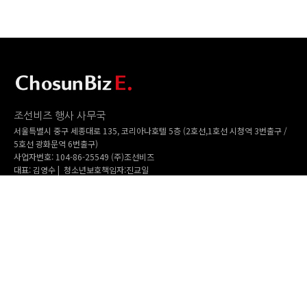
조선비즈 행사 사무국
서울특별시 중구 세종대로 135, 코리아나호텔 5층 (2호선,1호선 시청역 3번출구 /
5호선 광화문역 6번출구)
사업자번호: 104-86-25549 (주)조선비즈
대표: 김영수 | 청소년보호책임자:진교일
TEL. 02-724-6157 | FAX. 02-724-6098
EMAIL : event@chosunbiz.com
FAMILY SITE