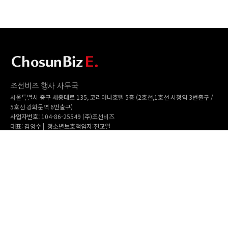
조선비즈 행사 사무국
서울특별시 중구 세종대로 135, 코리아나호텔 5층 (2호선,1호선 시청역 3번출구 /
5호선 광화문역 6번출구)
사업자번호: 104-86-25549 (주)조선비즈
대표: 김영수 | 청소년보호책임자:진교일
TEL. 02-724-6157 | FAX. 02-724-6098
EMAIL : event@chosunbiz.com
FAMILY SITE