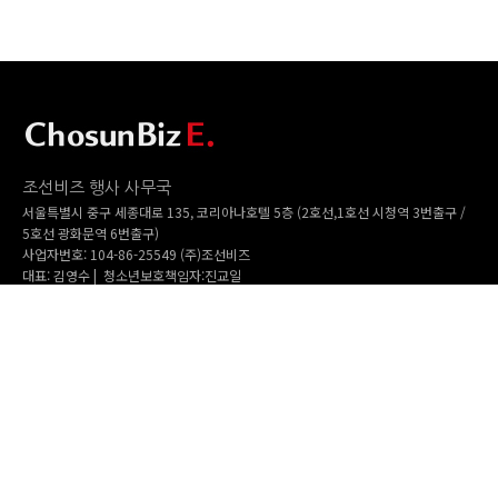
조선비즈 행사 사무국
서울특별시 중구 세종대로 135, 코리아나호텔 5층 (2호선,1호선 시청역 3번출구 /
5호선 광화문역 6번출구)
사업자번호: 104-86-25549 (주)조선비즈
대표: 김영수 | 청소년보호책임자:진교일
TEL. 02-724-6157 | FAX. 02-724-6098
EMAIL : event@chosunbiz.com
FAMILY SITE